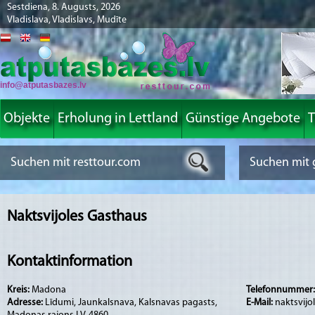
Sestdiena, 8. Augusts, 2026
Vladislava, Vladislavs, Mudīte
info@atputasbazes.lv
Objekte
Erholung in Lettland
Günstige Angebote
T
Naktsvijoles Gasthaus
Kontaktinformation
Kreis:
Madona
Telefonnummer
Adresse:
Līdumi, Jaunkalsnava, Kalsnavas pagasts,
E-Mail:
naktsvijo