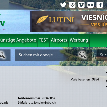
ünstige Angebote
TEST
Airports
Werbung
Male besehen : 9854
Telefonnummer:
28346862
novads
E-Mail:
ruta.jonele@inbox.lv