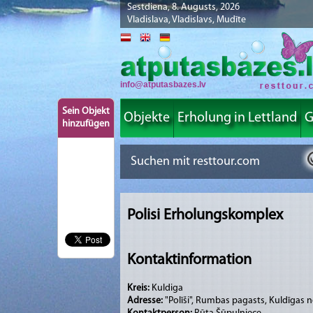
Sestdiena, 8. Augusts, 2026
Vladislava, Vladislavs, Mudīte
info@atputasbazes.lv
Sein Objekt
Objekte
Erholung in Lettland
G
hinzufügen
Polisi Erholungskomplex
Kontaktinformation
Kreis:
Kuldiga
Adresse:
"Polīši", Rumbas pagasts, Kuldīgas 