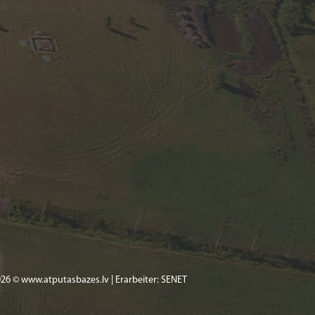
26 © www.atputasbazes.lv | Erarbeiter:
SENET