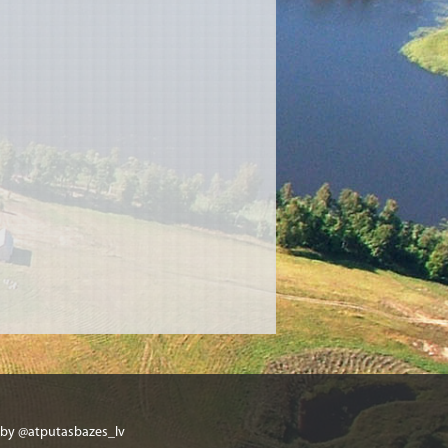
 by @atputasbazes_lv