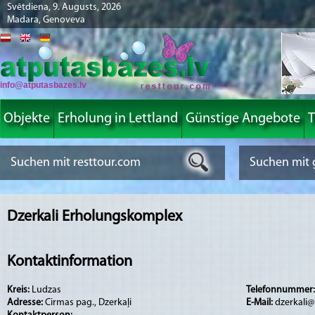
Svētdiena, 9. Augusts, 2026
Madara, Genoveva
info@atputasbazes.lv
Objekte
Erholung in Lettland
Günstige Angebote
T
Dzerkali Erholungskomplex
Kontaktinformation
Kreis:
Ludzas
Telefonnummer
Adresse:
Cirmas pag., Dzerkaļi
E-Mail:
dzerkali@