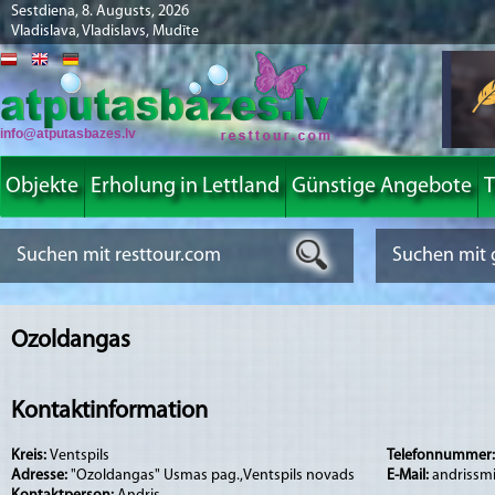
Sestdiena, 8. Augusts, 2026
Vladislava, Vladislavs, Mudīte
info@atputasbazes.lv
Objekte
Erholung in Lettland
Günstige Angebote
T
Ozoldangas
Kontaktinformation
Kreis:
Ventspils
Telefonnummer
Adresse:
"Ozoldangas" Usmas pag.,Ventspils novads
E-Mail:
andrissmi