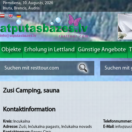
Pirmdiena, 10. Augusts, 2026
Inuta, Brencis, Audris
info@atputasbazes.lv
Objekte
Erholung in Lettland
Günstige Angebote
T
Zusi Camping, sauna
Kontaktinformation
Kreis:
Incukalna
Telefonnummer
Adresse:
Zuši, Inčukalna pagasts, Inčukalna novads
E-Mail:
info@zusi