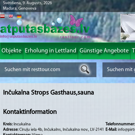
Svētdiena, 9. Augusts, 2026
Madara, Genoveva
info@atputasbazes.lv
Objekte
Erholung in Lettland
Günstige Angebote
T
Inčukalna Strops Gasthaus,sauna
Kontaktinformation
Kreis:
Incukalna
Telefonnummer
Adresse:
Cīruļu iela 4b, Inčukalns, Inčukalna nov., LV-2141
E-Mail:
info@pirt