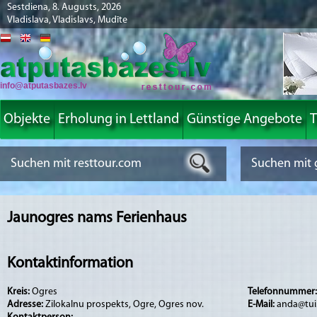
Sestdiena, 8. Augusts, 2026
Vladislava, Vladislavs, Mudīte
info@atputasbazes.lv
Objekte
Erholung in Lettland
Günstige Angebote
T
Jaunogres nams Ferienhaus
Kontaktinformation
Kreis:
Ogres
Telefonnummer
Adresse:
Zilokalnu prospekts, Ogre, Ogres nov.
E-Mail:
anda@tui.