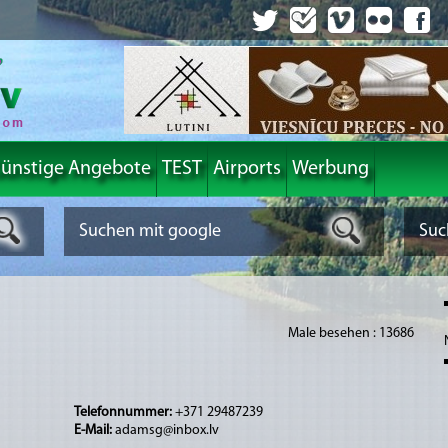
ünstige Angebote
TEST
Airports
Werbung
Male besehen : 13686
Telefonnummer:
+371 29487239
E-Mail:
adamsg@inbox.lv