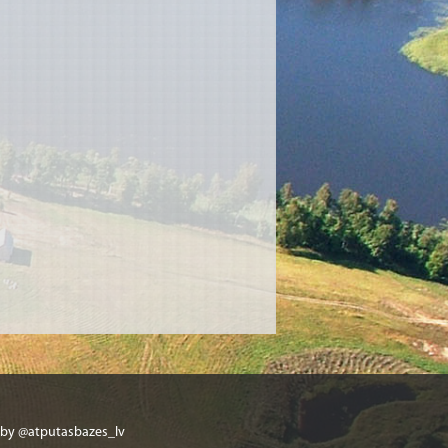
 by @atputasbazes_lv