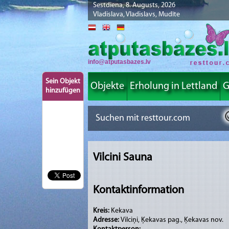
Sestdiena, 8. Augusts, 2026
Vladislava, Vladislavs, Mudīte
info@atputasbazes.lv
Sein Objekt
Objekte
Erholung in Lettland
G
hinzufügen
Vilcini Sauna
Kontaktinformation
Kreis:
Kekava
Adresse:
Vilciņi, Ķekavas pag., Ķekavas nov.