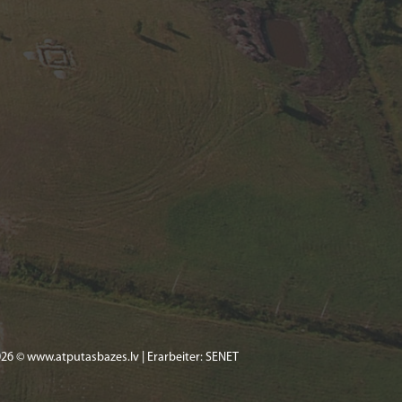
26 © www.atputasbazes.lv | Erarbeiter:
SENET