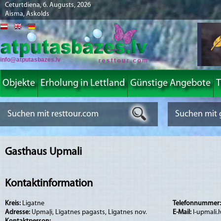
Ceturtdiena, 6. Augusts, 2026
Aisma, Askolds
info@atputasbazes.lv
Objekte
Erholung in Lettland
Günstige Angebote
T
Gasthaus Upmali
Kontaktinformation
Kreis:
Ligatne
Telefonnummer
Adresse:
Upmaļi, Līgatnes pagasts, Līgatnes nov.
E-Mail:
l-upmali.