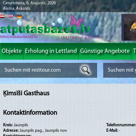
Ceturtdiena, 6. Augusts, 2026
Aisma, Askolds
info@atputasbazes.lv
Objekte
Erholung in Lettland
Günstige Angebote
T
Ķimsīši Gasthaus
Kontaktinformation
Kreis:
Jaunpils
Telefonnummer
Adresse:
Jaunpils pag., Jaunpils nov
E-Mail:
-