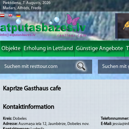
Piektdiena, 7. Augusts, 2026
Madars, Alfrēds, Fredis
info@atputasbazes.lv
Objekte
Erholung in Lettland
Günstige Angebote
T
Kaprīze Gasthaus cafe
Kontaktinformation
Kreis:
Dobeles
Telefonnummer
Adresse:
Ausmaņa iela 12, Jaunbērze, Dobeles nov.
E-Mail:
jessia@in