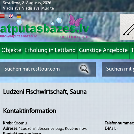
Sestdiena, 8. Augusts, 2026
Vladislava, Vladislavs, Mudīte
info@atputasbazes.lv
Objekte
Erholung in Lettland
Günstige Angebote
T
Ludzeni Fischwirtschaft, Sauna
Kontaktinformation
Kreis:
Kocenu
Telefonnummer
Adresse:
"Ludzēni", Bērzaines pag., Kocēnu nov.
E-Mail:
-