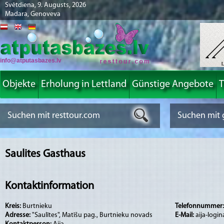
Svētdiena, 9. Augusts, 2026
Madara, Genoveva
info@atputasbazes.lv
Objekte
Erholung in Lettland
Günstige Angebote
T
Saulites Gasthaus
Kontaktinformation
Kreis:
Burtnieku
Telefonnummer
Adresse:
"Saulītes", Matīšu pag., Burtnieku novads
E-Mail:
aija-logi