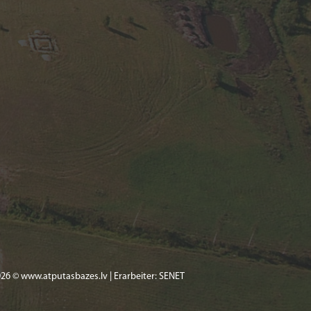
26 © www.atputasbazes.lv | Erarbeiter:
SENET