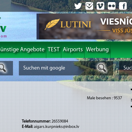
ünstige Angebote
TEST
Airports
Werbung
Male besehen : 9537
Telefonnummer:
26559084
E-Mail:
aigars.kurpnieks@inbox.lv