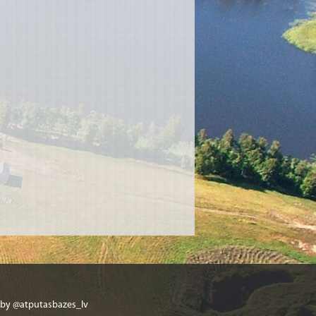
 by @atputasbazes_lv