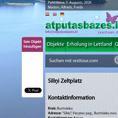
Piektdiena, 7. Augusts, 2026
Madars, Alfrēds, Fredis
info@atputasbazes.lv
Sein Objekt
Objekte
Erholung in Lettland
G
hinzufügen
Siliņi Zeltplatz
Kontaktinformation
Kreis:
Burtnieku
Adresse:
"Siliņi", Vecates pag., Burtnieku nov.