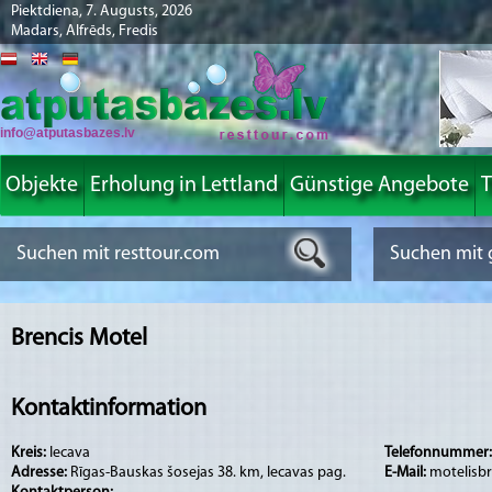
Piektdiena, 7. Augusts, 2026
Madars, Alfrēds, Fredis
info@atputasbazes.lv
Objekte
Erholung in Lettland
Günstige Angebote
T
Brencis Motel
Kontaktinformation
Kreis:
Iecava
Telefonnummer
Adresse:
Rīgas-Bauskas šosejas 38. km, Iecavas pag.
E-Mail:
motelisbr