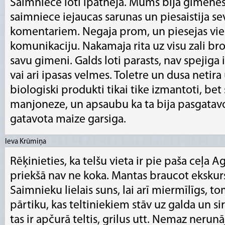
Saimniece loti ipatneja. Mums bija gimene
saimniece iejaucas sarunas un piesaistija s
komentariem. Negaja prom, un piesejas vie
komunikaciju. Nakamaja rita uz visu zali bro
savu gimeni. Galds loti parasts, nav spejiga 
vai ari ipasas velmes. Toletre un dusa netira
biologiski produkti tikai tike izmantoti, bet 
manjoneze, un apsaubu ka ta bija pasgatav
gatavota maize garsiga.
Ieva Krūmiņa
Rēķinieties, ka telšu vieta ir pie paša ceļa 
priekšā nav ne koka. Mantas braucot ekskurs
Saimnieku lielais suns, lai arī miermīlīgs, t
pārtiku, kas teltiniekiem stāv uz galda un sir
tas ir apčurā teltis, grilus utt. Nemaz nerun