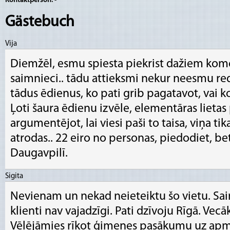
Kontaktperson:
-
Gästebuch
Vija
Diemžēl, esmu spiesta piekrist dažiem kom
saimnieci.. tādu attieksmi nekur neesmu red
tādus ēdienus, ko pati grib pagatavot, vai ko 
Ļoti šaura ēdienu izvēle, elementāras lietas 
argumentējot, lai viesi paši to taisa, viņa tik
atrodas.. 22 eiro no personas, piedodiet, bet
Daugavpilī.
Sigita
Nevienam un nekad neieteiktu šo vietu. Sa
klienti nav vajadzīgi. Pati dzīvoju Rīgā. Vecā
Vēlējāmies rīkot ģimenes pasākumu uz apm