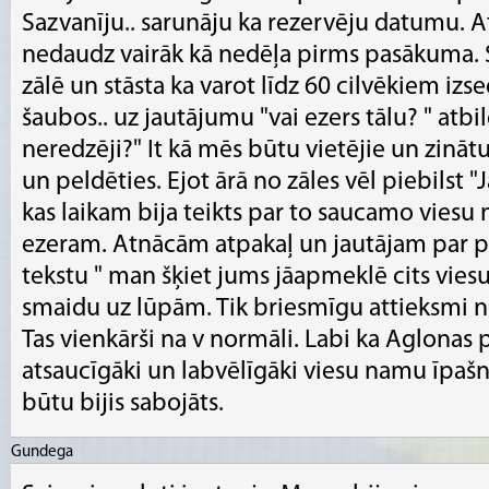
Sazvanīju.. sarunāju ka rezervēju datumu. 
nedaudz vairāk kā nedēļa pirms pasākuma. 
zālē un stāsta ka varot līdz 60 cilvēkiem izsed
šaubos.. uz jautājumu "vai ezers tālu? " atbil
neredzēji?" It kā mēs būtu vietējie un zinātu 
un peldēties. Ejot ārā no zāles vēl piebilst 
kas laikam bija teikts par to saucamo viesu
ezeram. Atnācām atpakaļ un jautājam par p
tekstu " man šķiet jums jāapmeklē cits vies
smaidu uz lūpām. Tik briesmīgu attieksmi 
Tas vienkārši na v normāli. Labi ka Aglonas 
atsaucīgāki un labvēlīgāki viesu namu īpaš
būtu bijis sabojāts.
Gundega