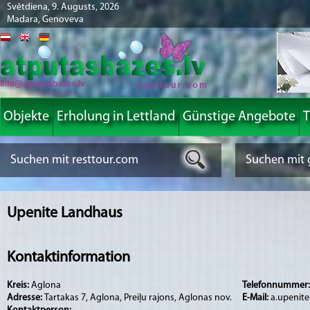
Svētdiena, 9. Augusts, 2026
Madara, Genoveva
info@atputasbazes.lv
Objekte
Erholung in Lettland
Günstige Angebote
T
Upenite Landhaus
Kontaktinformation
Kreis:
Aglona
Telefonnummer
Adresse:
Tartakas 7, Aglona, Preiļu rajons, Aglonas nov.
E-Mail:
a.upenite