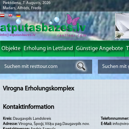
Piektdiena, 7. Augusts, 2026
Madars, Alfrēds, Fredis
info@atputasbazes.lv
Objekte
Erholung in Lettland
Günstige Angebote
T
Virogna Erholungskomplex
Kontaktinformation
Kreis:
Daugavpils Landskreis
Telefonnummer
Adresse:
Vīrogna, Špoģi, Višķu pag.Daugavpils nov.
E-Mail:
info@viro