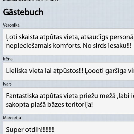
Kontaktperson:
Andris Samušs
Gästebuch
Veronika
Ļoti skaista atpūtas vieta, atsaucīgs personāls
nepieciešamais komforts. No sirds iesaku!!!
Irēna
Lieliska vieta lai atpūstos!!! Ļoooti garšīga v
Ivars
Fantastiska atpūtas vieta priežu mežā ,labi
sakopta plašā bāzes teritorija!
Margarita
Super otdih!!!!!!!!!