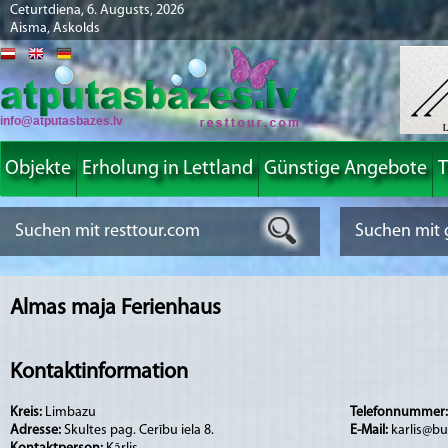
Ceturtdiena, 6. Augusts, 2026
Aisma, Askolds
info@atputasbazes.lv
Objekte
Erholung in Lettland
Günstige Angebote
T
Almas maja Ferienhaus
Kontaktinformation
Kreis:
Limbazu
Telefonnummer
Adresse:
Skultes pag. Cerību iela 8.
E-Mail:
karlis@bu