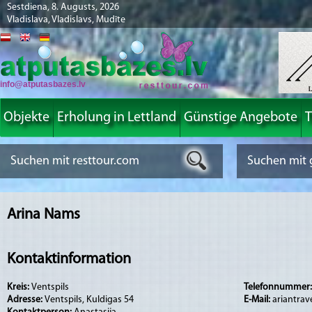
Sestdiena, 8. Augusts, 2026
Vladislava, Vladislavs, Mudīte
info@atputasbazes.lv
Objekte
Erholung in Lettland
Günstige Angebote
T
Arina Nams
Kontaktinformation
Kreis:
Ventspils
Telefonnummer
Adresse:
Ventspils, Kuldigas 54
E-Mail:
ariantra