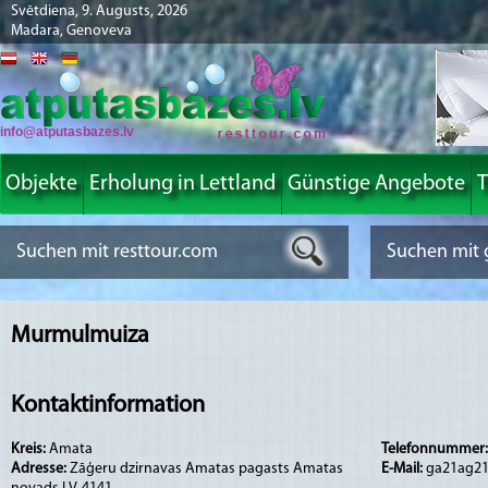
Svētdiena, 9. Augusts, 2026
Madara, Genoveva
info@atputasbazes.lv
Objekte
Erholung in Lettland
Günstige Angebote
T
Murmulmuiza
Kontaktinformation
Kreis:
Amata
Telefonnummer
Adresse:
Zāģeru dzirnavas Amatas pagasts Amatas
E-Mail:
ga21ag2