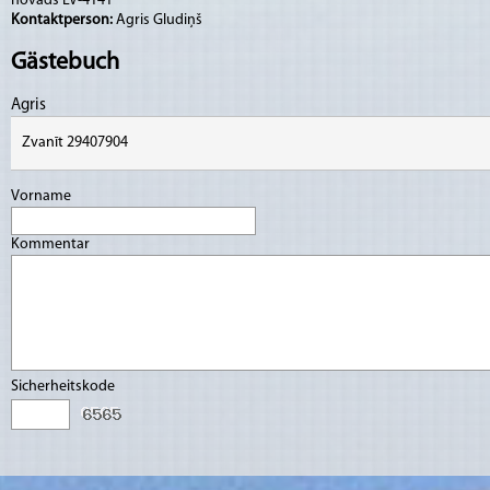
novads LV-4141
Kontaktperson:
Agris Gludiņš
Gästebuch
Agris
Zvanīt 29407904
Vorname
Kommentar
Sicherheitskode