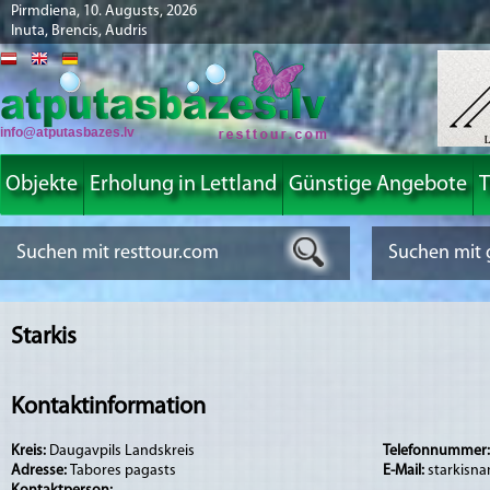
Pirmdiena, 10. Augusts, 2026
Inuta, Brencis, Audris
info@atputasbazes.lv
Objekte
Erholung in Lettland
Günstige Angebote
T
Starkis
Kontaktinformation
Kreis:
Daugavpils Landskreis
Telefonnummer
Adresse:
Tabores pagasts
E-Mail:
starkisn