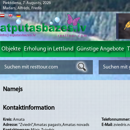
Piektdiena, 7. Augusts, 2026
Madars, Alfrēds, Fredis
info@atputasbazes.lv
Objekte
Erholung in Lettland
Günstige Angebote
T
Namejs
Kontaktinformation
Kreis:
Amata
Telefonnummer
Adresse:
"Zviedri",Amatas pagasts,Amatas novads
E-Mail:
zviedris.