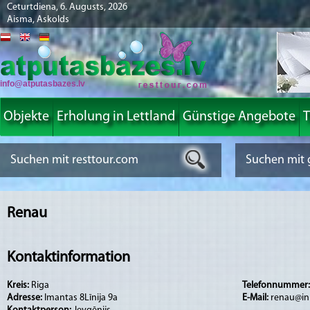
Ceturtdiena, 6. Augusts, 2026
Aisma, Askolds
info@atputasbazes.lv
Objekte
Erholung in Lettland
Günstige Angebote
T
Renau
Kontaktinformation
Kreis:
Riga
Telefonnummer
Adresse:
Imantas 8Līnija 9a
E-Mail:
renau@in