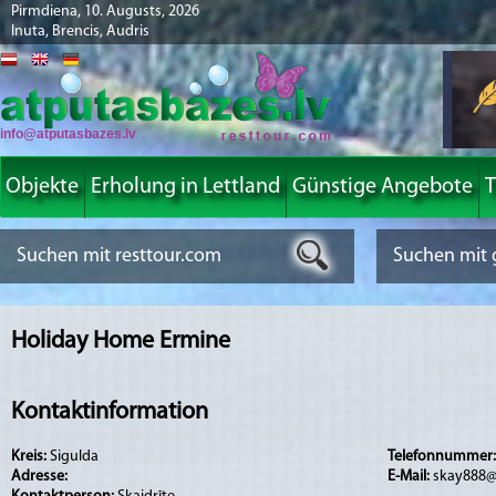
Pirmdiena, 10. Augusts, 2026
Inuta, Brencis, Audris
info@atputasbazes.lv
Objekte
Erholung in Lettland
Günstige Angebote
T
Holiday Home Ermine
Kontaktinformation
Kreis:
Sigulda
Telefonnummer
Adresse:
E-Mail:
skay888@