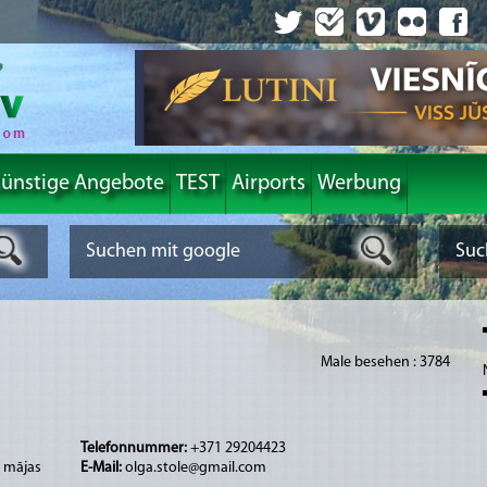
ünstige Angebote
TEST
Airports
Werbung
Male besehen : 3784
Telefonnummer:
+371 29204423
u mājas
E-Mail:
olga.stole@gmail.com