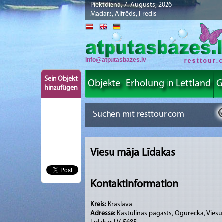
Piektdiena, 7. Augusts, 2026
Madars, Alfrēds, Fredis
info@atputasbazes.lv
Sein Objekt
Objekte
Erholung in Lettland
G
hinzufügen
Viesu māja Līdakas
Kontaktinformation
Kreis:
Kraslava
Adresse:
Kastulinas pagasts, Ogurecka, Vies