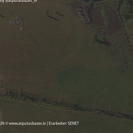
 by @atputasbazes_lv
26 © www.atputasbazes.lv | Erarbeiter:
SENET