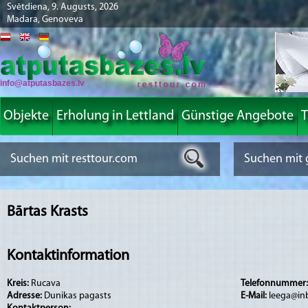
Svētdiena, 9. Augusts, 2026
Madara, Genoveva
info@atputasbazes.lv
Objekte
Erholung in Lettland
Günstige Angebote
T
Bārtas Krasts
Kontaktinformation
Kreis:
Rucava
Telefonnummer
Adresse:
Dunikas pagasts
E-Mail:
leega@inb