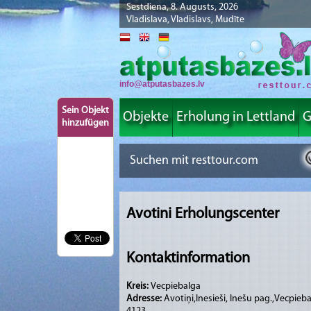
Sestdiena, 8. Augusts, 2026
Vladislava, Vladislavs, Mudīte
info@atputasbazes.lv
Sein Objekt
Objekte
Erholung in Lettland
G
hinzufügen
Avotini Erholungscenter
Kontaktinformation
Kreis:
Vecpiebalga
Adresse:
Avotiņi,Inesieši, Inešu pag.,Vecpieba