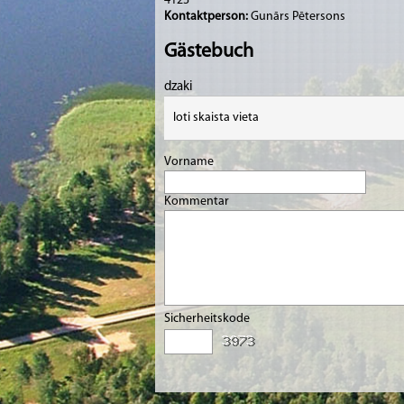
4123
Kontaktperson:
Gunārs Pētersons
Gästebuch
dzaki
loti skaista vieta
Vorname
Kommentar
Sicherheitskode