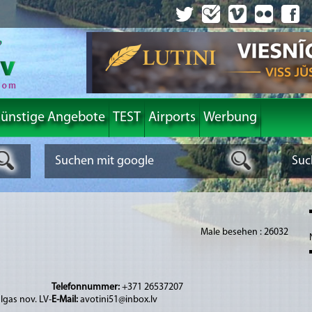
ünstige Angebote
TEST
Airports
Werbung
Male besehen : 26032
Telefonnummer:
+371 26537207
lgas nov. LV-
E-Mail:
avotini51@inbox.lv