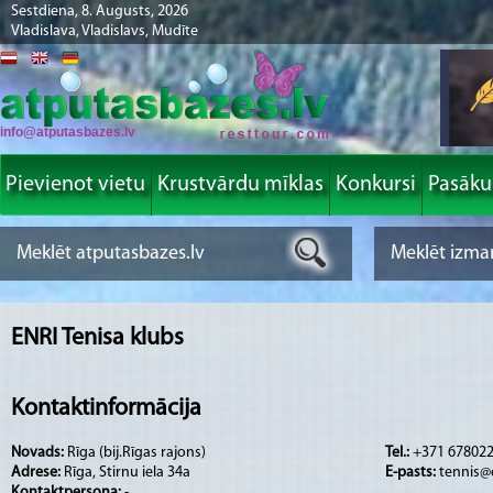
Sestdiena, 8. Augusts, 2026
Vladislava, Vladislavs, Mudīte
info@atputasbazes.lv
Pievienot vietu
Krustvārdu mīklas
Konkursi
Pasāk
ENRI Tenisa klubs
Kontaktinformācija
Novads:
Rīga (bij.Rīgas rajons)
Tel.:
+371 678022
Adrese:
Rīga, Stirnu iela 34a
E-pasts:
tennis@e
Kontaktpersona:
-