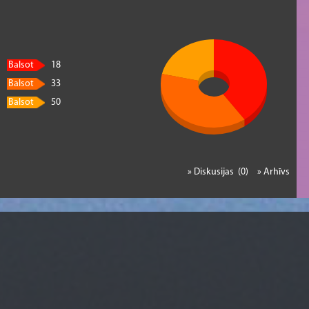
Balsot
18
Balsot
33
Balsot
50
» Diskusijas (0)
» Arhīvs