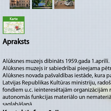
Karte
Apraksts
Alūksnes muzejs dibināts 1959.gada 1.aprīlī.
Alūksnes muzejs ir sabiedrībai pieejama pētn
Alūksnes novada pašvaldības iestāde, kura pa
Latvijas Republikas Kultūras ministriju, rad
fondiem u.c. ieinteresētajām organizācijām r
autonomās funkcijas materiālo un nemateriāl
saglabāšanā.