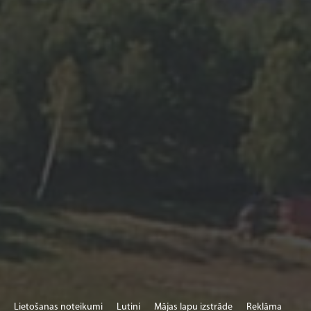
Sv. Slēgts
Lietošanas noteikumi
Lutini
Mājas lapu izstrāde
Reklāma