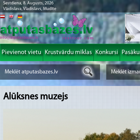
Sestdiena, 8. Augusts, 2026
Vladislava, Vladislavs, Mudīte
info@atputasbazes.lv
Pievienot vietu
Krustvārdu mīklas
Konkursi
Pasāk
Alūksnes muzejs