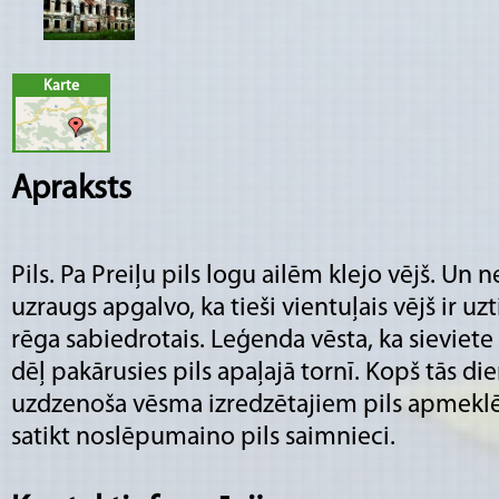
Karte
Apraksts
Pils. Pa Preiļu pils logu ailēm klejo vējš. Un n
uzraugs apgalvo, ka tieši vientuļais vējš ir u
rēga sabiedrotais. Leģenda vēsta, ka sieviete
dēļ pakārusies pils apaļajā tornī. Kopš tās dien
uzdzenoša vēsma izredzētajiem pils apmeklē
satikt noslēpumaino pils saimnieci.