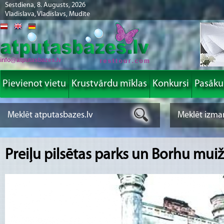
Sestdiena, 8. Augusts, 2026
Vladislava, Vladislavs, Mudīte
info@atputasbazes.lv
Pievienot vietu
Krustvārdu mīklas
Konkursi
Pasāk
Preiļu pilsētas parks un Borhu mui