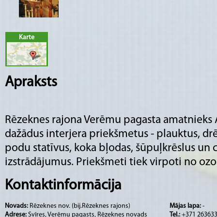
Karte
Apraksts
Rēzeknes rajona Verēmu pagasta amatnieks 
dažādus interjera priekšmetus - plauktus, d
podu statīvus, koka bļodas, šūpuļkrēslus un 
izstrādājumus. Priekšmeti tiek virpoti no o
Kontaktinformācija
Novads:
Rēzeknes nov. (bij.Rēzeknes rajons)
Mājas lapa:
-
Adrese:
Svīres, Verēmu pagasts, Rēzeknes novads
Tel.:
+371 26363