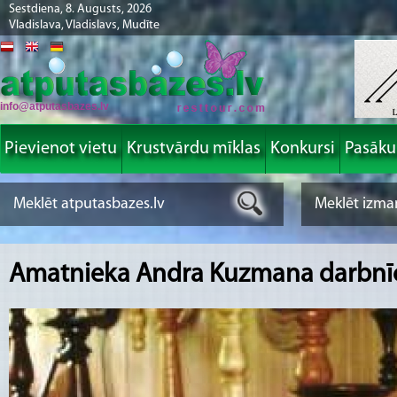
Sestdiena, 8. Augusts, 2026
Vladislava, Vladislavs, Mudīte
info@atputasbazes.lv
Pievienot vietu
Krustvārdu mīklas
Konkursi
Pasāk
Amatnieka Andra Kuzmana darbnī