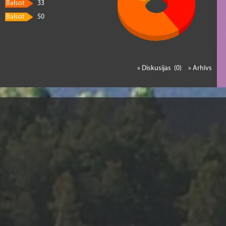
Balsot
33
Balsot
50
» Diskusijas (0)
» Arhīvs