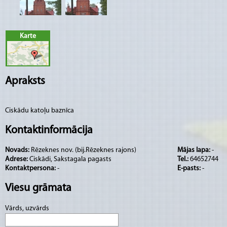
Karte
Apraksts
Ciskādu katoļu baznīca
Kontaktinformācija
Novads:
Rēzeknes nov. (bij.Rēzeknes rajons)
Mājas lapa:
-
Adrese:
Ciskādi, Sakstagala pagasts
Tel.:
64652744
Kontaktpersona:
-
E-pasts:
-
Viesu grāmata
Vārds, uzvārds