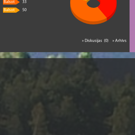
Balsot
33
Balsot
50
» Diskusijas (0)
» Arhīvs