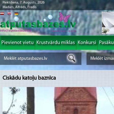
Piektdiena, 7. Augusts, 2026
Madars, Alfrēds, Fredis
info@atputasbazes.lv
Pievienot vietu
Krustvārdu mīklas
Konkursi
Pasāk
Ciskādu katoļu baznīca