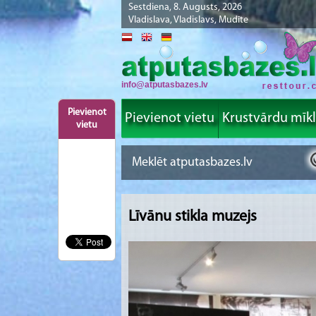
Sestdiena, 8. Augusts, 2026
Vladislava, Vladislavs, Mudīte
info@atputasbazes.lv
Pievienot
Pievienot vietu
Krustvārdu mīk
vietu
Līvānu stikla muzejs