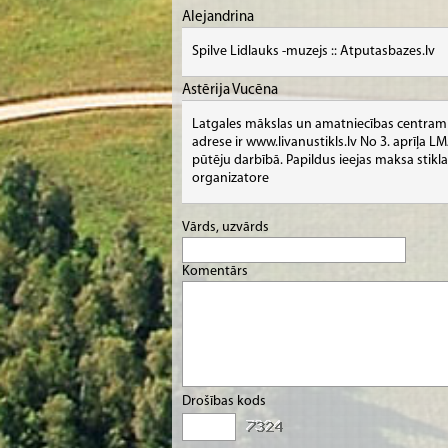
Alejandrina
Spilve Lidlauks -muzejs :: Atputasbazes.lv
Astērija Vucēna
Latgales mākslas un amatniecības centram 
adrese ir www.livanustikls.lv No 3. aprīļa L
pūtēju darbībā. Papildus ieejas maksa stik
organizatore
Vārds, uzvārds
Komentārs
Drošības kods