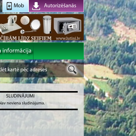
Mob
Autorizēšanās
a informācija
SLUDINĀJUMI
Nav neviena sludinājuma.