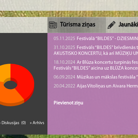
Tūrisma ziņas
Jaunāki
05.11.2025
Festivālā “BILDES” - DZIESMI
31.10.2025
Festivāls “BILDES” brīvdienā
AKUSTISKO KONCERTU, kā arī MŪZIĶU 
18.10.2024
Ar Blūza koncertu turpinās fes
Festivāls “BILDES” aicina uz BLŪZA konce
06.09.2024
Mūzikas un mākslas festivāla “B
20.04.2022
Aijas Vītoliņas un Aivara He
Pievienot ziņu
» Diskusijas (0)
» Arhīvs