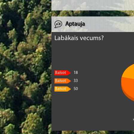
Aptauja
Labākais vecums?
Balsot
18
Balsot
33
Balsot
50