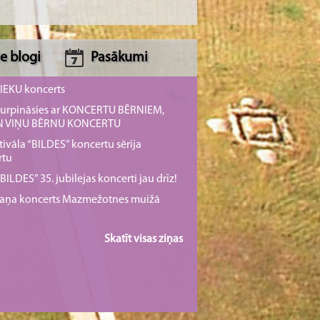
e blogi
Pasākumi
NIEKU koncerts
s turpināsies ar KONCERTU BĒRNIEM,
UN VIŅU BĒRNU KONCERTU
tivāla “BILDES” koncertu sērija
rtu
ILDES” 35. jubilejas koncerti jau drīz!
rmaņa koncerts Mazmežotnes muižā
Skatīt visas ziņas