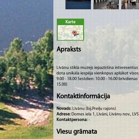
Karte
Apraksts
Līvānu stikla muzejs iepazīstina interesentus 
dota unikāla iespēja vienkopus aplūkot visos l
9.00 - 18.00 Sestdien: 10.00 - 16.00 brīvdiena
15.00)
Kontaktinformācija
Novads:
Līvānu (bij.Preiļu rajons)
Adrese:
Domes iela 1, Līvāni, Līvānu nov., LV
Kontaktpersona:
-
Viesu grāmata