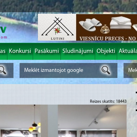
las
Konkursi
Pasākumi
Sludinājumi
Objekti
Aktuāl
Reizes skatīts: 18443