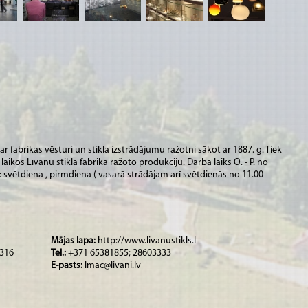
ar fabrikas vēsturi un stikla izstrādājumu ražotni sākot ar 1887. g. Tiek
aikos Līvānu stikla fabrikā ražoto produkciju. Darba laiks O. - P. no
s : svētdiena , pirmdiena ( vasarā strādājam arī svētdienās no 11.00-
Mājas lapa:
http://www.livanustikls.l
5316
Tel.:
+371 65381855; 28603333
E-pasts:
lmac@livani.lv