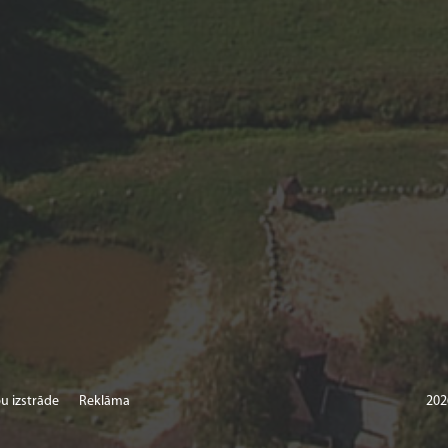
u izstrāde
Reklāma
202