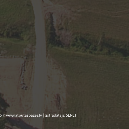
6 © www.atputasbazes.lv | Izstrādātājs:
SENET