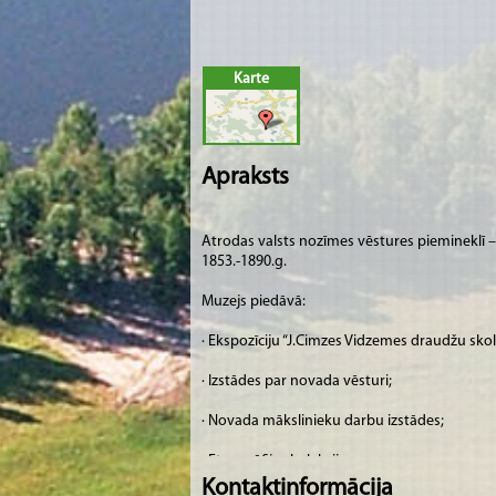
Karte
Apraksts
Atrodas valsts nozīmes vēstures piemineklī –
1853.-1890.g.
Muzejs piedāvā:
· Ekspozīciju “J.Cimzes Vidzemes draudžu sko
· Izstādes par novada vēsturi;
· Novada mākslinieku darbu izstādes;
· Etnogrāfijas kolekciju;
Kontaktinformācija