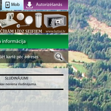
Mob
Autorizēšanās
a informācija
SLUDINĀJUMI
Nav neviena sludinājuma.