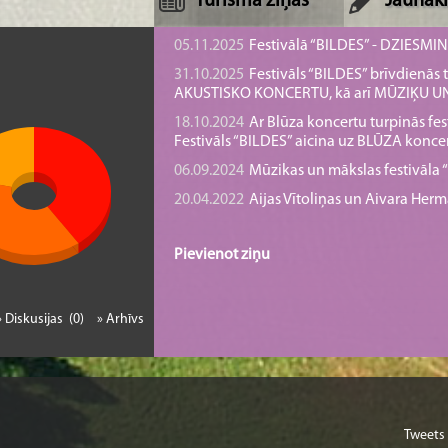
Tūrisma ziņas
Jaunāki
05.11.2025
Festivālā “BILDES” - DZIESMI
em
31.10.2025
Festivāls “BILDES” brīvdienā
AKUSTISKO KONCERTU, kā arī MŪZIĶU 
18.10.2024
Ar Blūza koncertu turpinās fes
Festivāls “BILDES” aicina uz BLŪZA konce
06.09.2024
Mūzikas un mākslas festivāla “B
20.04.2022
Aijas Vītoliņas un Aivara He
Pievienot ziņu
» Diskusijas (0)
» Arhīvs
Tweets