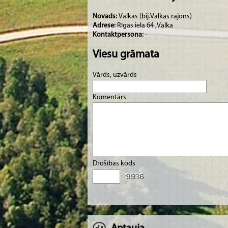
· Gida pakalpojumus ekskursijām pa Valkas pi
Novads:
Valkas (bij.Valkas rajons)
· Piedalīšanos gadskārtu ieražu svinēšanā, 
Adrese:
Rīgas iela 64 ,Valka
Kontaktpersona:
-
Viesu grāmata
Darba laiks:
Vārds, uzvārds
15.maijs – 30.septembris
Komentārs
Otrdiena – Piektdiena 11.00-18.00
Sestdiena, Svētdiena 10.00-16.00
1.oktobris – 14.maijs
Drošības kods
Pirmdiena – Piektdiena 10.00-17.00
Sestdiena 10.00-16.00