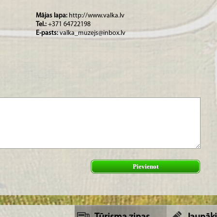
lsētu un rajonu;
Mājas lapa:
http://www.valka.lv
vienkāršu sadzīves priekšmetu, rotājumu gatavošana
Tel.:
+371 64722198
E-pasts:
valka_muzejs@inbox.lv
Pievienot