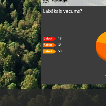
Aptauja
Ieejas maksa: Ls 1,00
Labākais vecums?
Ls 0,50 - skolēniem, studentiem, pensionāri
Balsot
18
Balsot
33
Balsot
50