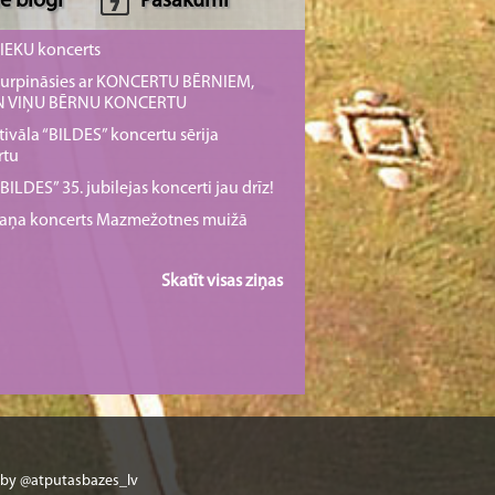
e blogi
Pasākumi
NIEKU koncerts
s turpināsies ar KONCERTU BĒRNIEM,
UN VIŅU BĒRNU KONCERTU
tivāla “BILDES” koncertu sērija
rtu
ILDES” 35. jubilejas koncerti jau drīz!
rmaņa koncerts Mazmežotnes muižā
Skatīt visas ziņas
 by @atputasbazes_lv