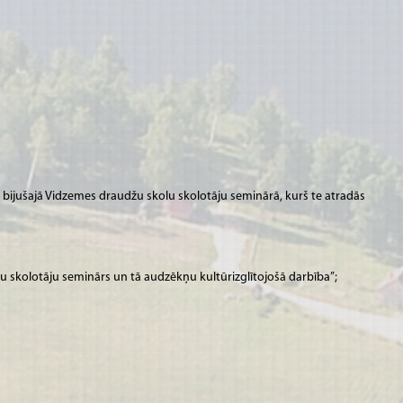
 bijušajā Vidzemes draudžu skolu skolotāju seminārā, kurš te atradās
lu skolotāju seminārs un tā audzēkņu kultūrizglītojošā darbība”;