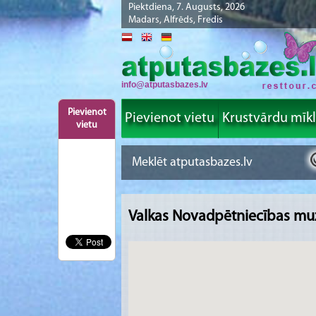
Piektdiena, 7. Augusts, 2026
Madars, Alfrēds, Fredis
info@atputasbazes.lv
Pievienot
Pievienot vietu
Krustvārdu mīk
vietu
Valkas Novadpētniecības mu