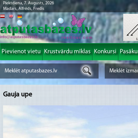
Piektdiena, 7. Augusts, 2026
Madars, Alfrēds, Fredis
info@atputasbazes.lv
Pievienot vietu
Krustvārdu mīklas
Konkursi
Pasāk
Gauja upe