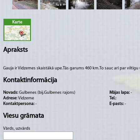
Karte
Apraksts
Gauja ir Vidzemes skaistākā upe.Tās garums 460 km.To sauc arī par viltīgu 
Kontaktinformācija
Novads:
Gulbenes (bij.Gulbenes rajons)
Mājas lapa:
-
Adrese:
Vidzeme
Tel.:
Kontaktpersona:
-
E-pasts:
-
Viesu grāmata
Vārds, uzvārds