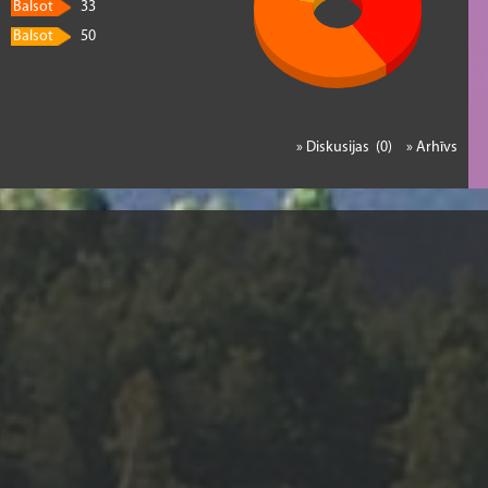
Balsot
33
Balsot
50
» Diskusijas (0)
» Arhīvs