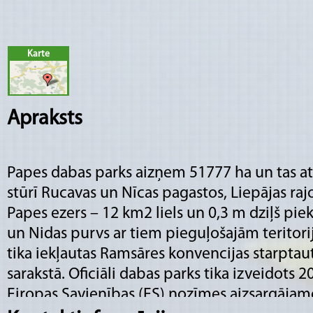
Karte
Apraksts
Papes dabas parks aizņem 51777 ha un tas at
stūrī Rucavas un Nīcas pagastos, Liepājas ra
Papes ezers – 12 km2 liels un 0,3 m dziļš pie
un Nidas purvs ar tiem pieguļošajām teritori
tika iekļautas Ramsāres konvencijas starptau
sarakstā. Oficiāli dabas parks tika izveidots 20
Eiropas Savienības (ES) nozīmes aizsargājamo