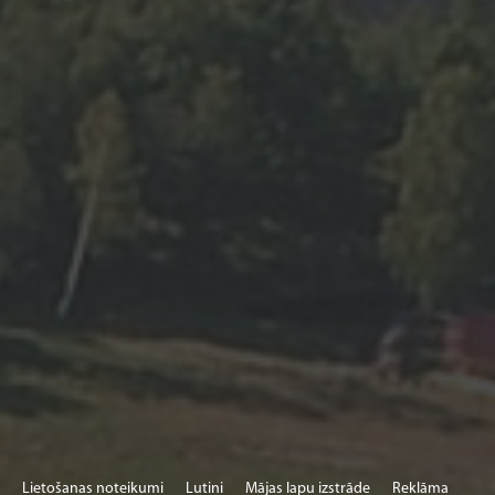
Lietošanas noteikumi
Lutini
Mājas lapu izstrāde
Reklāma