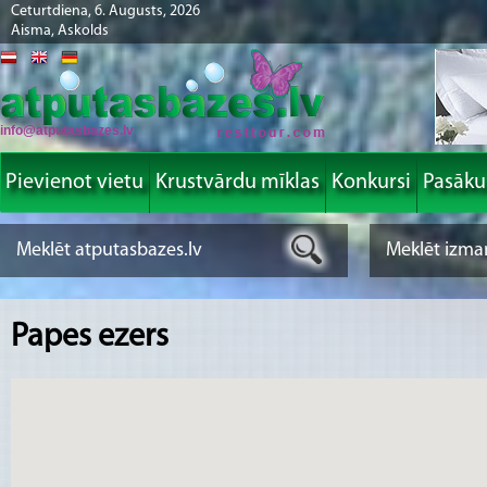
Ceturtdiena, 6. Augusts, 2026
Aisma, Askolds
info@atputasbazes.lv
Pievienot vietu
Krustvārdu mīklas
Konkursi
Pasāk
Papes ezers