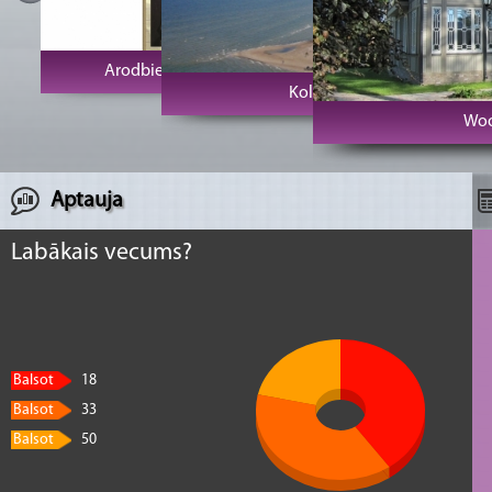
Arodbiedrību klubs Vecrīga
Kolkas rags un bāka
Woo
Aptauja
Labākais vecums?
Balsot
18
Balsot
33
Balsot
50