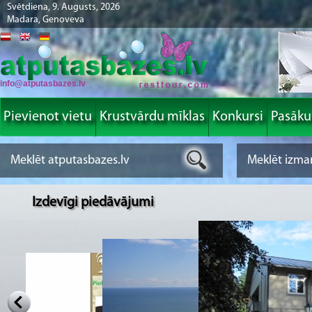
Svētdiena, 9. Augusts, 2026
Madara, Genoveva
info@atputasbazes.lv
Pievienot vietu
Krustvārdu mīklas
Konkursi
Pasāk
Izdevīgi piedāvājumi