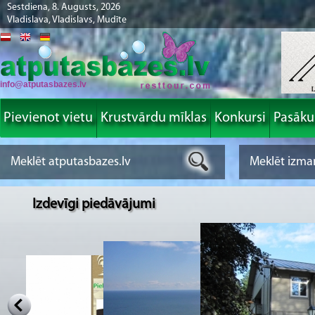
Sestdiena, 8. Augusts, 2026
Vladislava, Vladislavs, Mudīte
info@atputasbazes.lv
Pievienot vietu
Krustvārdu mīklas
Konkursi
Pasāk
Izdevīgi piedāvājumi