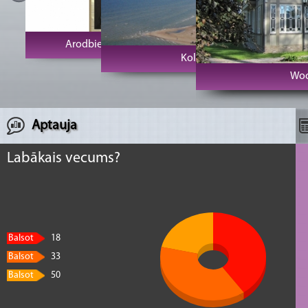
Kolkas rags un bāka
Wooden Villa Apartamenti
Aptauja
Labākais vecums?
Balsot
18
Balsot
33
Balsot
50