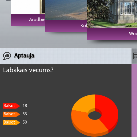
Arodbiedrību klubs Vecrīga
Kolkas rags un bāka
Woo
Aptauja
Labākais vecums?
Balsot
18
Balsot
33
Balsot
50