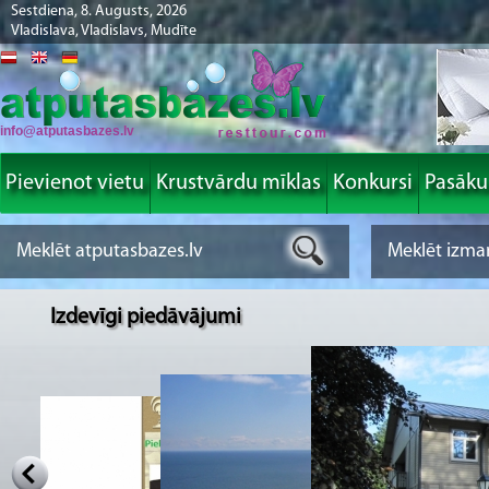
Sestdiena, 8. Augusts, 2026
Vladislava, Vladislavs, Mudīte
info@atputasbazes.lv
Pievienot vietu
Krustvārdu mīklas
Konkursi
Pasāk
Izdevīgi piedāvājumi