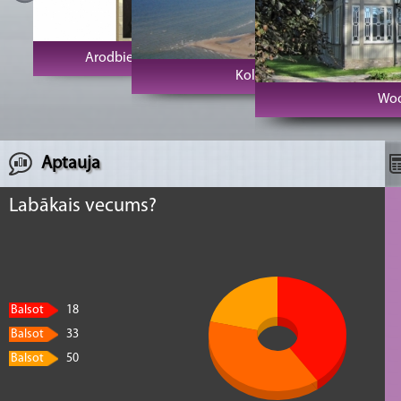
Arodbiedrību klubs Vecrīga
Kolkas rags un bāka
Woo
Aptauja
Labākais vecums?
Balsot
18
Balsot
33
Balsot
50