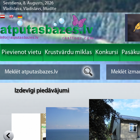
Sestdiena, 8. Augusts, 2026
Vladislava, Vladislavs, Mudīte
info@atputasbazes.lv
Pievienot vietu
Krustvārdu mīklas
Konkursi
Pasāk
Izdevīgi piedāvājumi