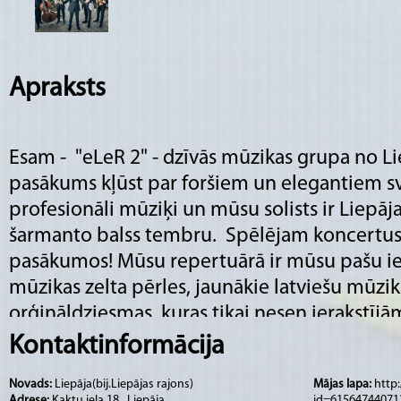
Apraksts
Esam - "eLeR 2" - dzīvās mūzikas grupa no L
pasākums kļūst par foršiem un elegantiem s
profesionāli mūziķi un mūsu solists ir Liepājas
šarmanto balss tembru. Spēlējam koncertus 
pasākumos! Mūsu repertuārā ir mūsu pašu ie
mūzikas zelta pērles, jaunākie latviešu mūzi
orģināldziesmas, kuras tikai nesen ierakstījā
ir Renārs Kaupers. Hei, Tu vēl mūs nezini? Tad 
Kontaktinformācija
kādā no ballītēm! Sazinamies!
Novads:
Liepāja(bij.Liepājas rajons)
Mājas lapa:
http
Adrese:
Kaktu iela 18 , Liepāja
id=61564744071