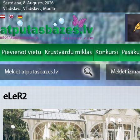
Sestdiena, 8. Augusts, 2026
Vladislava, Vladislavs, Mudīte
info@atputasbazes.lv
Pievienot vietu
Krustvārdu mīklas
Konkursi
Pasāk
eLeR2