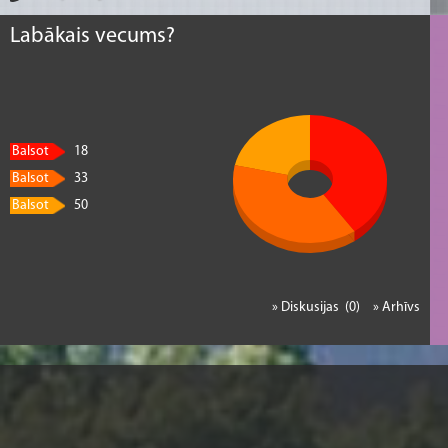
Labākais vecums?
Balsot
18
Balsot
33
Balsot
50
» Diskusijas (0)
» Arhīvs