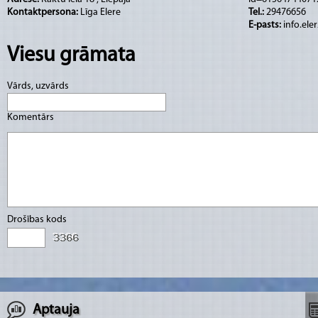
Kontaktpersona:
Līga Elere
Tel.:
29476656
E-pasts:
info.el
Viesu grāmata
Vārds, uzvārds
Komentārs
Drošības kods
Aptauja