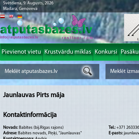
Svētdiena, 9. Augusts, 2026
Madara, Genoveva
info@atputasbazes.lv
Pievienot vietu
Krustvārdu mīklas
Konkursi
Pasāk
Jaunlauvas Pirts māja
Kontaktinformācija
Novads:
Babītes (bij.Rīgas rajons)
Tel.:
+371 263336
Adrese:
Babītes novads, Piņķi, "Jaunlauvas"
E-pasts:
jaunlau
Kontaktpersona:
Andris