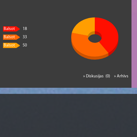
Balsot
18
Balsot
33
Balsot
50
» Diskusijas (0)
» Arhīvs