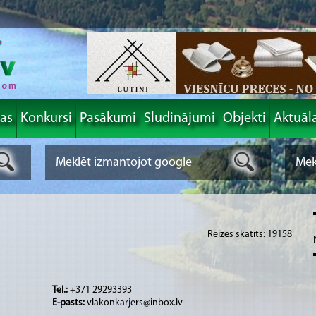
las
Konkursi
Pasākumi
Sludinājumi
Objekti
Aktuāl
Reizes skatīts: 19158
Tel.:
+371 29293393
E-pasts:
vlakonkarjers@inbox.lv