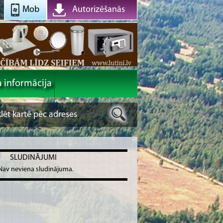
Mob
Autorizēšanās
a informācija
SLUDINĀJUMI
Nav neviena sludinājuma.