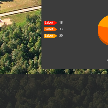
Balsot
18
Balsot
33
Balsot
50