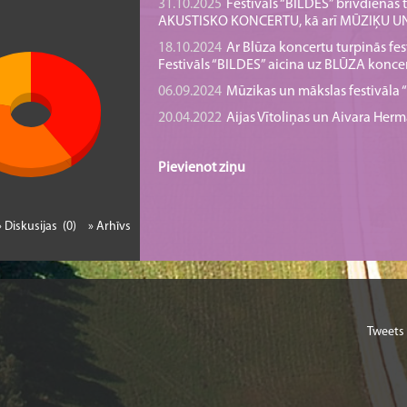
31.10.2025
Festivāls “BILDES” brīvdienā
AKUSTISKO KONCERTU, kā arī MŪZIĶU 
18.10.2024
Ar Blūza koncertu turpinās fes
Festivāls “BILDES” aicina uz BLŪZA konce
06.09.2024
Mūzikas un mākslas festivāla “B
20.04.2022
Aijas Vītoliņas un Aivara He
Pievienot ziņu
» Diskusijas (0)
» Arhīvs
Tweets