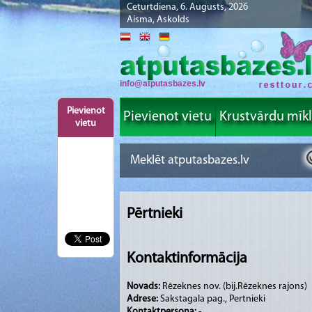
Ceturtdiena, 6. Augusts, 2026
Aisma, Askolds
info@atputasbazes.lv
Pievienot
Pievienot vietu
Krustvārdu mīk
vietu
Pērtnieki
Kontaktinformācija
Novads:
Rēzeknes nov. (bij.Rēzeknes rajons)
Adrese:
Sakstagala pag., Pertnieki
Kontaktpersona:
-