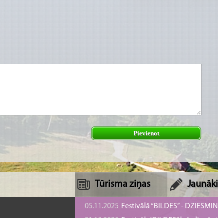
Pievienot
Tūrisma ziņas
Jaunāki
05.11.2025
Festivālā “BILDES” - DZIESMI