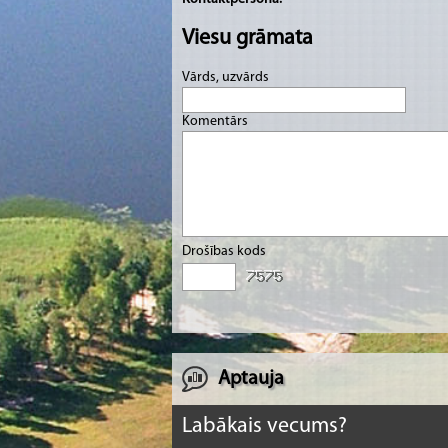
Viesu grāmata
Vārds, uzvārds
Komentārs
Drošības kods
Aptauja
Labākais vecums?