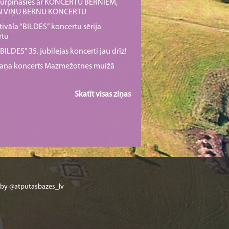
s turpināsies ar KONCERTU BĒRNIEM,
UN VIŅU BĒRNU KONCERTU
tivāla “BILDES” koncertu sērija
rtu
ILDES” 35. jubilejas koncerti jau drīz!
rmaņa koncerts Mazmežotnes muižā
Skatīt visas ziņas
 by @atputasbazes_lv