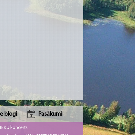
e blogi
Pasākumi
NIEKU koncerts