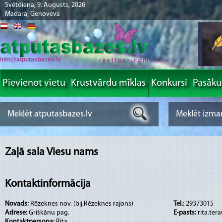
Svētdiena, 9. Augusts, 2026
Madara, Genoveva
info@atputasbazes.lv
Pievienot vietu
Krustvārdu mīklas
Konkursi
Pasāk
Zaļā sala Viesu nams
Kontaktinformācija
Novads:
Rēzeknes nov. (bij.Rēzeknes rajons)
Tel.:
29373015
Adrese:
Griškānu pag.
E-pasts:
rita.ter
Kontaktpersona:
Rita