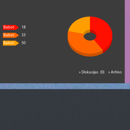
Balsot
18
Balsot
33
Balsot
50
» Diskusijas (0)
» Arhīvs