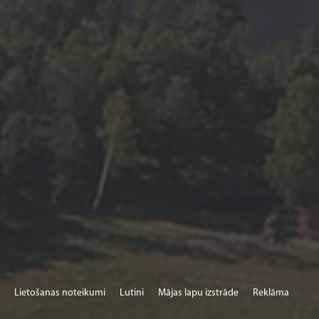
Lietošanas noteikumi
Lutini
Mājas lapu izstrāde
Reklāma