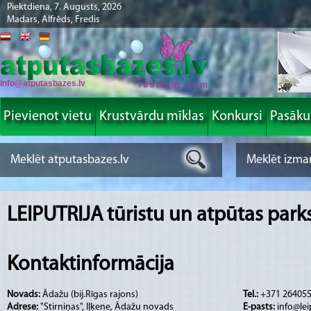
Piektdiena, 7. Augusts, 2026
Madars, Alfrēds, Fredis
info@atputasbazes.lv
Pievienot vietu
Krustvārdu mīklas
Konkursi
Pasāk
LEIPUTRIJA tūristu un atpūtas park
Kontaktinformācija
Novads:
Ādažu (bij.Rīgas rajons)
Tel.:
+371 264055
Adrese:
"Stirniņas", Iļķene, Ādažu novads
E-pasts:
info@lei