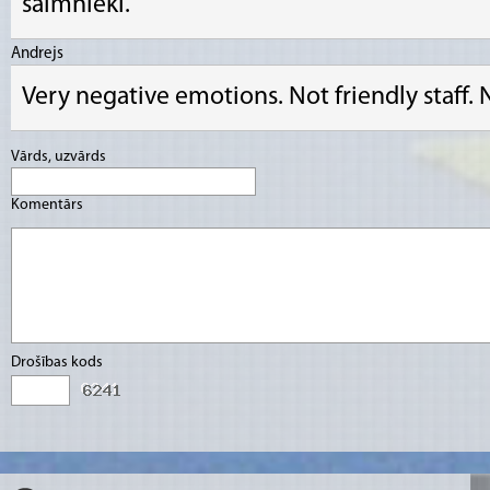
saimnieki.
Andrejs
Very negative emotions. Not friendly staff
Vārds, uzvārds
Komentārs
Drošības kods