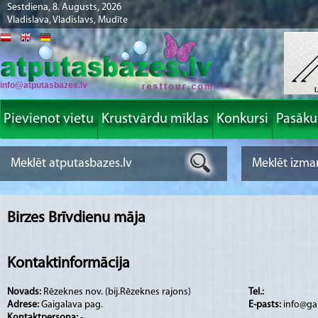
Sestdiena, 8. Augusts, 2026
Vladislava, Vladislavs, Mudīte
info@atputasbazes.lv
Pievienot vietu
Krustvārdu mīklas
Konkursi
Pasāk
Birzes Brīvdienu māja
Kontaktinformācija
Novads:
Rēzeknes nov. (bij.Rēzeknes rajons)
Tel.:
Adrese:
Gaigalava pag.
E-pasts:
info@gai
Kontaktpersona:
-