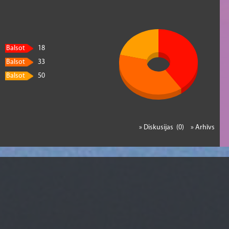
Balsot
18
Balsot
33
Balsot
50
» Diskusijas (0)
» Arhīvs