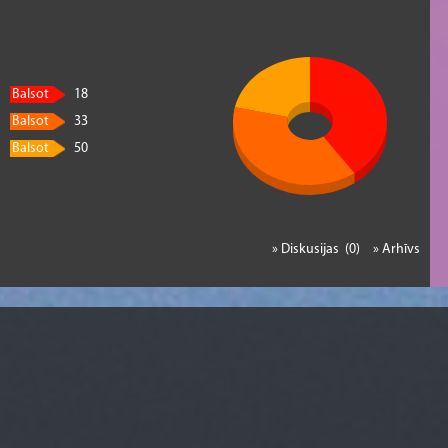
Balsot
18
Balsot
33
Balsot
50
» Diskusijas (0)
» Arhīvs