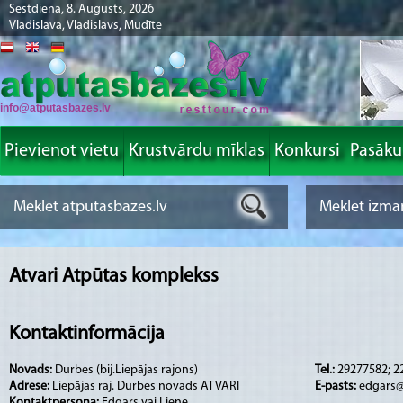
Sestdiena, 8. Augusts, 2026
Vladislava, Vladislavs, Mudīte
info@atputasbazes.lv
Pievienot vietu
Krustvārdu mīklas
Konkursi
Pasāk
Atvari Atpūtas komplekss
Kontaktinformācija
Novads:
Durbes (bij.Liepājas rajons)
Tel.:
29277582; 2
Adrese:
Liepājas raj. Durbes novads ATVARI
E-pasts:
edgars@
Kontaktpersona:
Edgars vai Liene