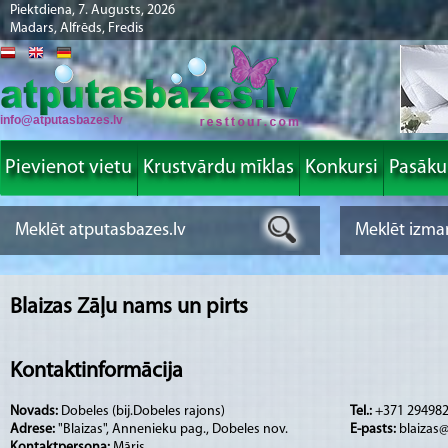
Piektdiena, 7. Augusts, 2026
Madars, Alfrēds, Fredis
info@atputasbazes.lv
Pievienot vietu
Krustvārdu mīklas
Konkursi
Pasāk
Blaizas Zāļu nams un pirts
Kontaktinformācija
Novads:
Dobeles (bij.Dobeles rajons)
Tel.:
+371 29498
Adrese:
"Blaizas", Annenieku pag., Dobeles nov.
E-pasts:
blaizas@
Kontaktpersona:
Māris