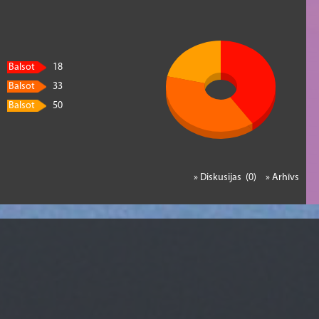
Balsot
18
Balsot
33
Balsot
50
» Diskusijas (0)
» Arhīvs