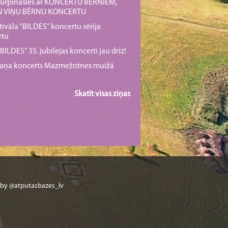
s turpināsies ar KONCERTU BĒRNIEM,
UN VIŅU BĒRNU KONCERTU
tivāla “BILDES” koncertu sērija
rtu
ILDES” 35. jubilejas koncerti jau drīz!
rmaņa koncerts Mazmežotnes muižā
Skatīt visas ziņas
 by @atputasbazes_lv