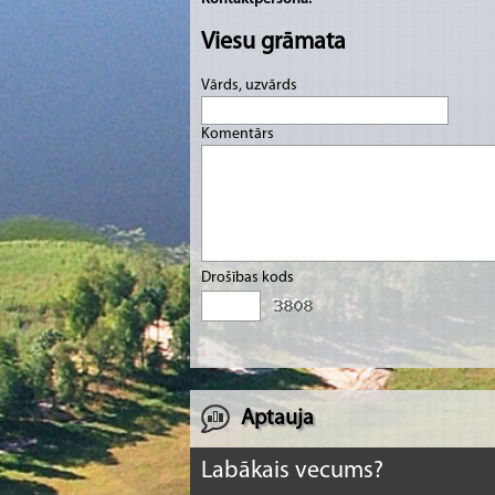
Viesu grāmata
Vārds, uzvārds
Komentārs
Drošības kods
Aptauja
Labākais vecums?