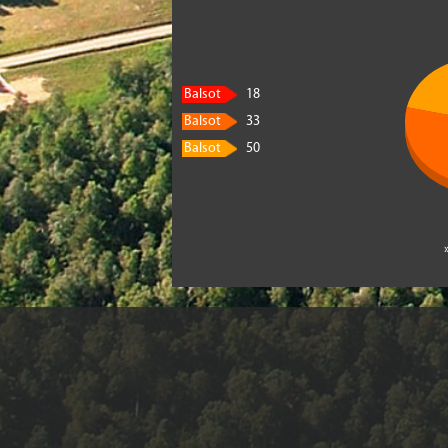
Balsot
18
Balsot
33
Balsot
50