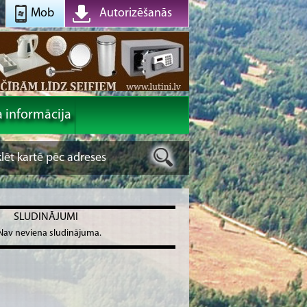
Mob
Autorizēšanās
a informācija
SLUDINĀJUMI
Nav neviena sludinājuma.