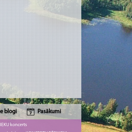
e blogi
Pasākumi
NIEKU koncerts