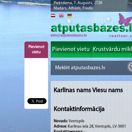
Piektdiena, 7. Augusts, 2026
Madars, Alfrēds, Fredis
info@atputasbazes.lv
Pievienot
Pievienot vietu
Krustvārdu mīk
vietu
Karlīnas nams Viesu nams
Kontaktinformācija
Novads:
Ventspils
Adrese:
Karlīnas iela 28, Ventspils, LV-3601
Kontaktpersona:
-