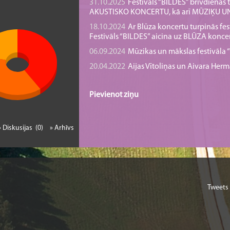
31.10.2025
Festivāls “BILDES” brīvdienā
AKUSTISKO KONCERTU, kā arī MŪZIĶU 
18.10.2024
Ar Blūza koncertu turpinās fes
Festivāls “BILDES” aicina uz BLŪZA konce
06.09.2024
Mūzikas un mākslas festivāla “B
20.04.2022
Aijas Vītoliņas un Aivara He
Pievienot ziņu
» Diskusijas (0)
» Arhīvs
Tweets