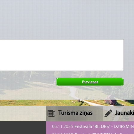
Pievienot
Tūrisma ziņas
Jaunāki
05.11.2025
Festivālā “BILDES” - DZIESMI