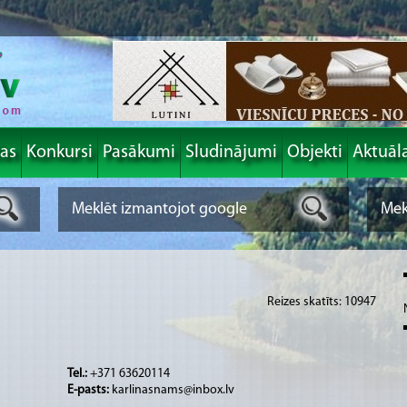
las
Konkursi
Pasākumi
Sludinājumi
Objekti
Aktuāl
Reizes skatīts: 10947
Tel.:
+371 63620114
E-pasts:
karlinasnams@inbox.lv